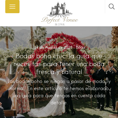
14 de August de 2020
Boda
Bodas boho chic: la guía que
necesitas para tener una boda
fresca y natural
Las bodas boho se niegan a pasar de moda, ¡y
normal! En este artículo te hemos elaborado
una guía para que tengas en cuenta cada
detalle.