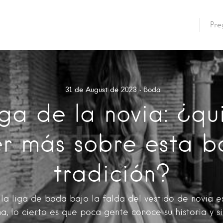
Pre
31 de August de 2023
Boda
iga de la novia: ¿qu
r más sobre esta b
tradición?
la liga de boda bajo la falda del vestido de novia e
ma, lo cierto es que poca gente conoce su historia y si