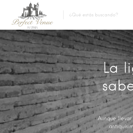
La l
sabe
Aunque llevar 
antiquísi