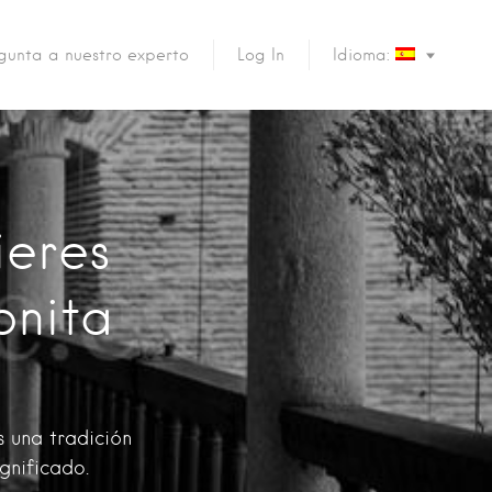
gunta a nuestro experto
Log In
Idioma:
ieres
onita
s una tradición
gnificado.