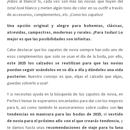
¡Adiós al blanco! Si, cada vez son más las novias que huyen del
total look
blanco y meten algún tono de color en su
outfit
a través
de accesorios, complementos, etc. ¡Como los zapatos!
Una opción original y alegre para bohemias, clásicas,
atrevidas, campestres, modernas y rurales. ¡Para todas! Lo
mejor es que las posibilidades son infinitas.
Cabe destacar que los zapatos de novia siempre han sido uno de
esos complementos que solo se usan el día de la boda, por ello,
este 2025 los calzados se reutilizan para que las novias
puedan seguir usándolos en su día a día y dándoles una vida
posterior.
Nuestro consejo es que, elijas el calzado que elijas,
¡puedas volverlo a usar!
Y si necesitas ayuda en la búsqueda de tus zapatos de novia, en
Perfect Venue te esperamos encantados para dar con los mejores
para ti, así como también te asesoraremos sobre cuáles son
las
tendencias en manicura para las bodas de 2025
, el
vestido
de novia para el próximo año con el que crearás tendencia
, y
te damos hasta unas
recomendaciones de viaje para tu luna