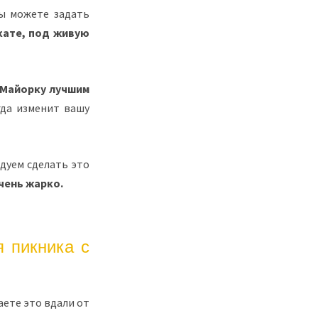
вы можете задать
кате, под живую
т Майорку лучшим
гда изменит вашу
ндуем сделать это
очень жарко.
 пикника с
аете это вдали от