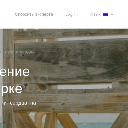
Спросить эксперта
Log In
Язык:
е руки и сердца
ение
орке
и и сердца на