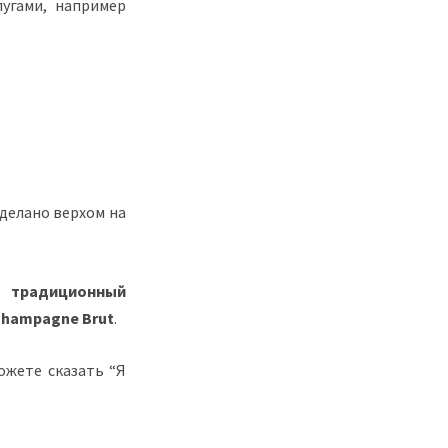
угами, например
сделано верхом на
ть
традиционный
Champagne Brut
.
можете сказать “Я