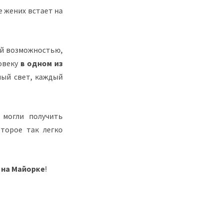
ее жених встает на
ой возможностью,
ловеку
в одном из
ный свет, каждый
 могли получить
торое так легко
 на Майорке
!