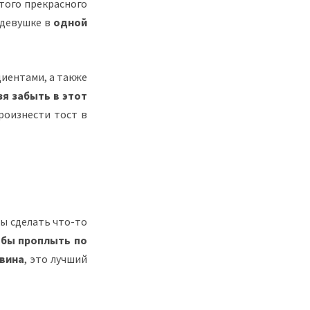
того прекрасного
 девушке в
одной
иентами, а также
зя забыть в этот
роизнести тост в
вы сделать что-то
обы проплыть по
 вина
, это лучший