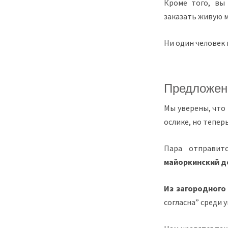
Кроме того, вы
заказать живую м
Ни один человек 
Предложени
Мы уверены, что 
ослике, но тепер
Пара отправит
майоркинский де
Из загородног
согласна” среди 