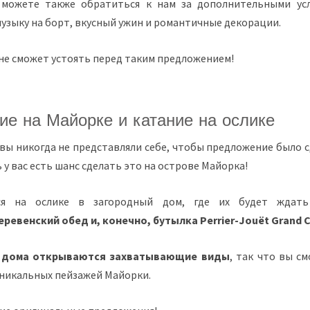
 можете также обратиться к нам за дополнительными усл
узыку на борт, вкусный ужин и романтичные декорации.
не сможет устоять перед таким предложением!
е на Майорке и катание на ослике
вы никогда не представляли себе, чтобы предложение было 
ь у вас есть шанс сделать это на острове Майорка!
ся на ослике в загородный дом, где их будет жда
ревенский обед и, конечно, бутылка Perrier-Jouët Grand 
о дома открываются захватывающие виды
, так что вы с
уникальных пейзажей Майорки.