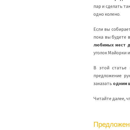
пар и сделать так
одно колено.
Если вы собирае
пока вы будете 
любимых мест д
уголок Майорки и
В этой статье 
предложение ру
заказать
одним 
Читайте далее, ч
Предложен