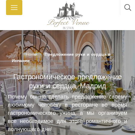
Home
→
Предложение руки и сердца в
Испании
→
Гастрономическое предложение руки и
сердца, Мадрид
Гастрономическое предложение
руки и сердца, Мадрид
Почему бы не сделать предложение своему
любимому человеку в ресторане во время
гастрономического ужина, а мы организуем
все необходимое для этого романтичного и
волнующего дня!