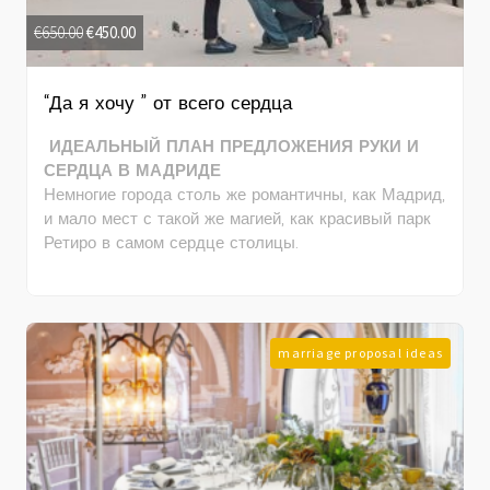
€
650.00
€
450.00
“Да я хочу ” от всего сердца
ИДЕАЛЬНЫЙ ПЛАН ПРЕДЛОЖЕНИЯ РУКИ И
СЕРДЦА В МАДРИДЕ
Немногие города столь же романтичны, как Мадрид,
и мало мест с такой же магией, как красивый парк
Ретиро в самом сердце столицы.
marriage proposal ideas