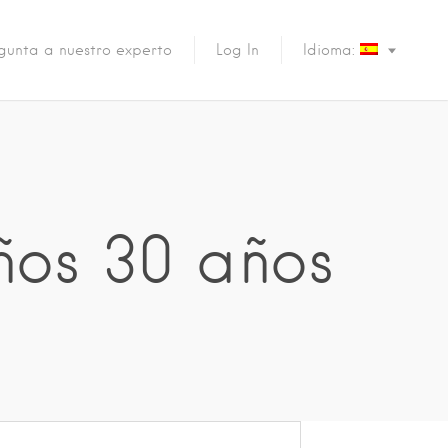
gunta a nuestro experto
Log In
Idioma:
ños 30 años