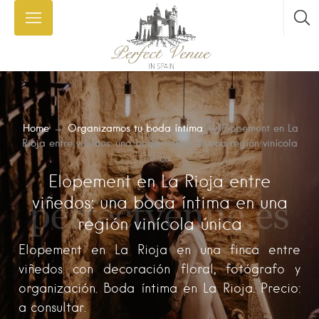
Home
→
Organizamos tu boda íntima
→
Elopement en La
Rioja entre viñedos: una boda íntima en una región vinícola
única
Elopement en La Rioja entre
viñedos: una boda íntima en una
región vinícola única
Elopement en La Rioja en una finca entre
viñedos con decoración floral, fotógrafo y
organización. Boda íntima en La Rioja. Precio:
a consultar.