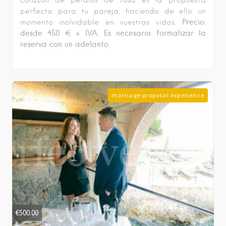
corazón de pétalos de rosa es la propuesta
perfecta para tu pareja, haciendo de ello un
Precio:
momento inolvidable en vuestras vidas.
desde 450 € + IVA
. Es necesario formalizar la
reserva con un adelanto.
marriage proposal experience
€
500.00