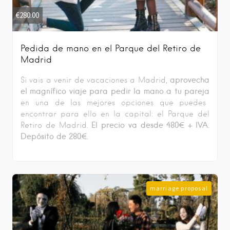
€
280.00
Pedida de mano en el Parque del Retiro de
Madrid
aprovecha
Si vais a venir de vacaciones a Madrid,
el magnífico viaje para pedir la mano a tu pareja
en una de las mejores opciones que puedes
encontrar para ello en la capital: el Parque del
El precio va desde 480
€ + IVA.
Retiro de Madrid.
Depósito de 280€.
marriage proposal