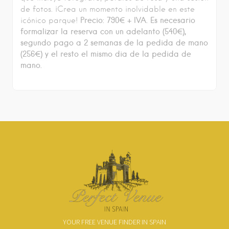
de fotos. ¡Crea un momento inolvidable en este
Precio: 790€ + IVA.
Es necesario
icónico parque!
formalizar la reserva con un adelanto (540€),
segundo pago a 2 semanas de la pedida de mano
(256€) y el resto el mismo dia de la pedida de
mano.
YOUR FREE VENUE FINDER IN SPAIN