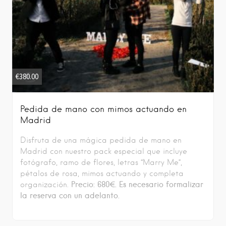
€
380.00
Pedida de mano con mimos actuando en
Madrid
Disfruta de una mágica pedida de mano en
Madrid con nuestro pack especial que incluye
fotógrafo, ramo de flores, letras “Marry Me”,
pétalos de rosa, mimos actuando y completa
Precio: 680€. Es necesario formalizar
organización.
la reserva con un adelanto.