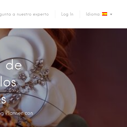
gunta a nuestro experto
Log In
Idioma:
o de
los
s
ng Planner con