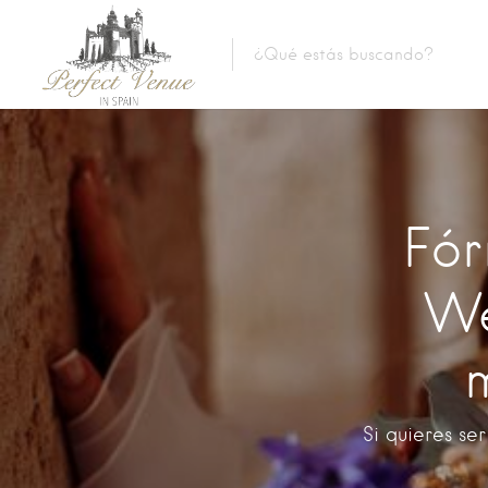
Fór
We
Si quieres se