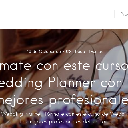
Pre
10 de October de 2022
Boda
Eventos
mate con este curs
dding Planner con 
mejores profesionale
r Wedding Planner, fórmate con este curso de Weddi
los mejores profesionales del sector.