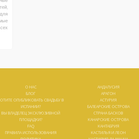
ные
й,
для
мые
сех
О НАС
АНДАЛУСИЯ
БЛОГ
АРАГОН
ОТИТЕ ОПУБЛИКОВАТЬ СВАДЬБУ В
АСТУРИЯ
ИСПАНИИ?
БАЛЕАРСКИЕ ОСТРОВА
ВЫ ВЛАДЕЛЕЦ ЭКСКЛЮЗИВНОЙ
СТРАНА БАСКОВ
ПЛОЩАДКИ?
КАНАРСКИЕ ОСТРОВА
FAQ
КАНТАБРИЯ
ПРАВИЛА ИСПОЛЬЗОВАНИЯ
КАСТИЛЬЯ И ЛЕОН