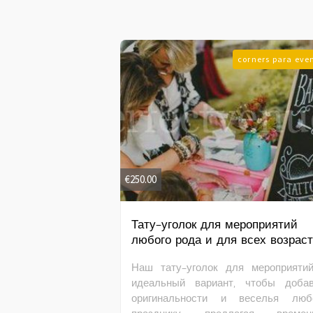
corners para eve
€
250.00
Тату-уголок для мероприятий
любого рода и для всех возраст
Наш тату-уголок для мероприяти
идеальный вариант, чтобы добав
оригинальности и веселья люб