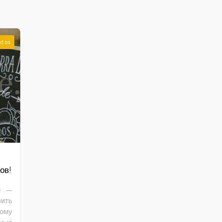
ntos
ов!
й —
ить
ому